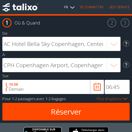
FR
SE CONNECTER
SELF SERVICE
Où & Quand
De:
À:
Sur:
10.08
Demain
Pour
1-2 passagers
avec
1-2 bagages
Plus d'options