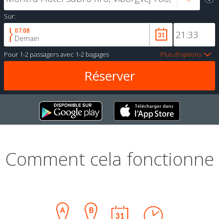
Sur:
07.08
Demain
Pour
1-2 passagers
avec
1-2 bagages
Plus d'options
Comment cela fonctionne