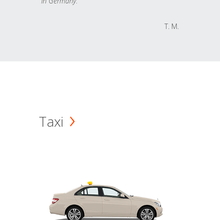
in Germany.
T. M.
Taxi