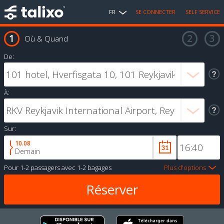
FR
SE CONNECTER
SELF SERVICE
Où & Quand
De:
À:
Sur:
10.08
Demain
Pour
1-2 passagers
avec
1-2 bagages
Plus d'options