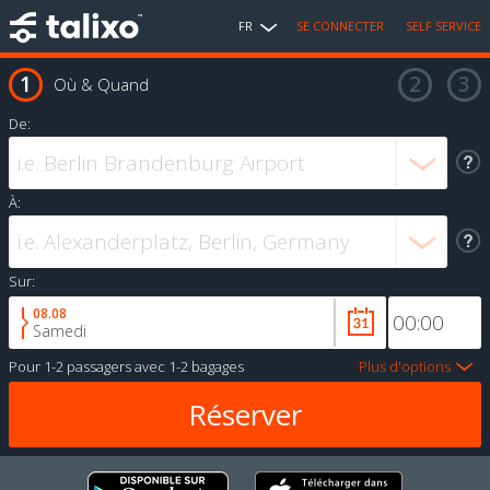
FR
SE CONNECTER
SELF SERVICE
Où & Quand
De:
À:
Sur:
08.08
Samedi
Pour
1-2 passagers
avec
1-2 bagages
Plus d'options