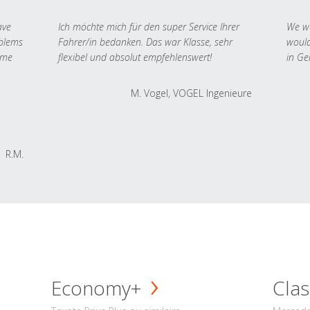
ave
Ich möchte mich für den super Service Ihrer
We we
oblems
Fahrer/in bedanken. Das war Klasse, sehr
would
 me
flexibel und absolut empfehlenswert!
in Ge
M. Vogel, VOGEL Ingenieure
R.M.
Economy+
Clas