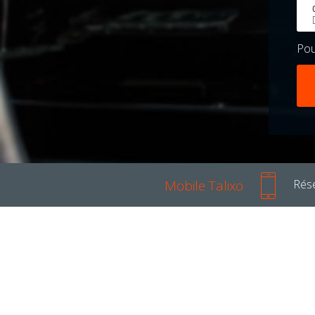
Po
Mobile Talixo
Rése