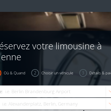
éservez votre limousine à
ienne
Où & Quand
Choisir un véhicule
Détails & pa
e: