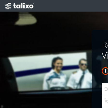
R
V
D
À: