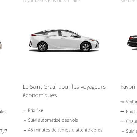
Toyota Prius Plus ou similaire
Mercede
Le Saint Graal pour les voyageurs
Favori
économiques
Voitu
Prix fixe
ales
Prix f
Suivi automatisé des vols
Chauf
45 minutes de temps d'attente après
7j/7
Suivi