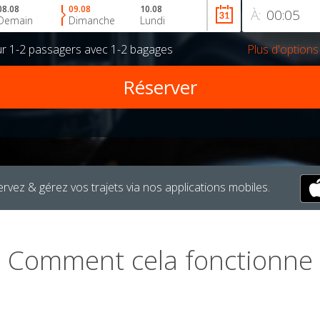
08.08
09.08
10.08
À:
Demain
Dimanche
Lundi
ur
1-2 passagers
avec
1-2 bagages
Plus d'options
rvez & gérez vos trajets via nos applications mobiles.
Comment cela fonctionne