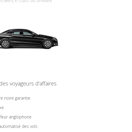
s-Benz E-Class ou similaire
 des voyageurs d'affaires
re noire garantie
ixe
feur anglophone
 automatisé des vols