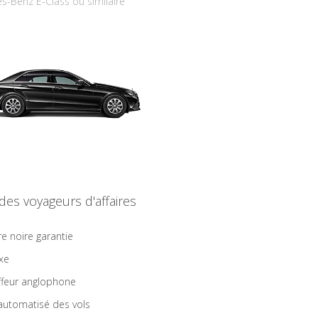
s-Benz E-Class ou similaire
 des voyageurs d'affaires
re noire garantie
ixe
feur anglophone
 automatisé des vols