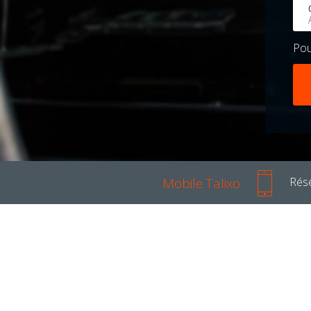
Po
Mobile Talixo
Rése