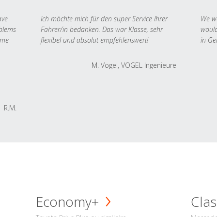
ave
Ich möchte mich für den super Service Ihrer
We we
oblems
Fahrer/in bedanken. Das war Klasse, sehr
would
 me
flexibel und absolut empfehlenswert!
in Ge
M. Vogel, VOGEL Ingenieure
R.M.
Economy+
Clas