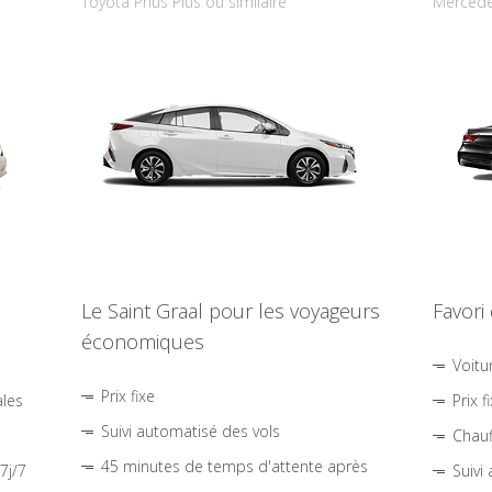
Toyota Prius Plus ou similaire
Mercede
Le Saint Graal pour les voyageurs
Favori
économiques
Voitu
Prix fixe
ales
Prix f
Suivi automatisé des vols
Chauf
45 minutes de temps d'attente après
7j/7
Suivi