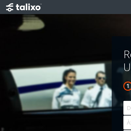
R
U
D
À: