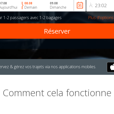
07.08
08.08
09.08
À:
Aujourd'hui
Demain
Dimanche
ur
1-2 passagers
avec
1-2 bagages
Plus d'options
rvez & gérez vos trajets via nos applications mobiles.
Comment cela fonctionne