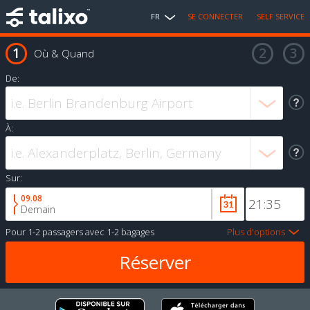
FR
SE CONNECTER
SELF SERVICE
Où & Quand
De:
À:
Sur:
09.08
Demain
Pour
1-2 passagers
avec
1-2 bagages
Plus d'options