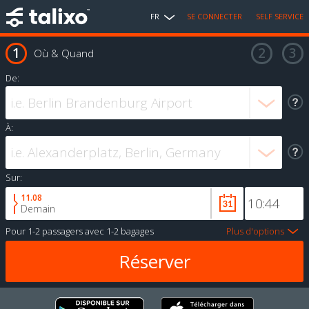
FR
SE CONNECTER
SELF SERVICE
Où & Quand
De:
À:
Sur:
11.08
Demain
Pour
1-2 passagers
avec
1-2 bagages
Plus d'options