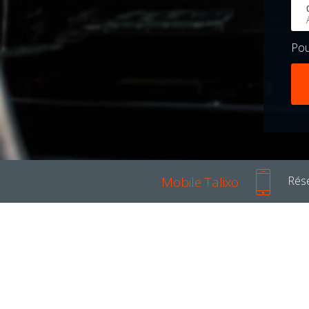
Po
Mobile Talixo
Rése