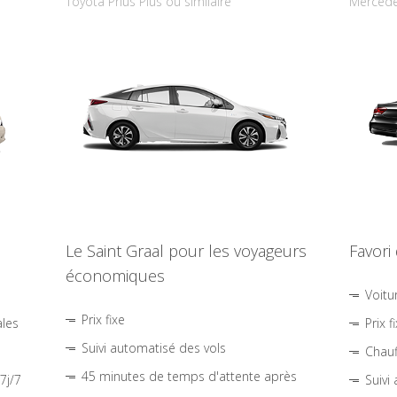
Toyota Prius Plus ou similaire
Mercede
Le Saint Graal pour les voyageurs
Favori
économiques
Voitu
Prix fixe
ales
Prix f
Suivi automatisé des vols
Chauf
45 minutes de temps d'attente après
7j/7
Suivi