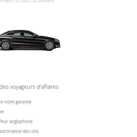
s-Benz E-Class ou similaire
 des voyageurs d'affaires
re noire garantie
ixe
feur anglophone
 automatisé des vols