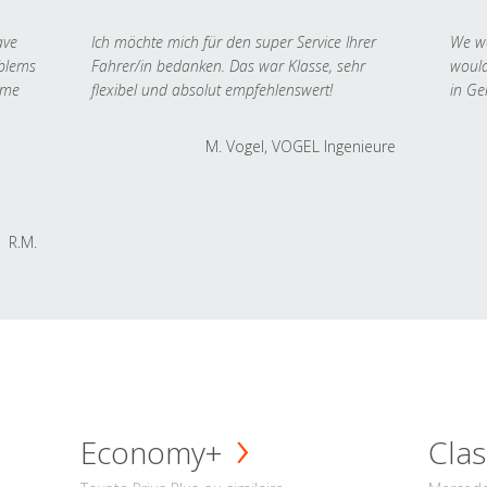
ave
Ich möchte mich für den super Service Ihrer
We we
oblems
Fahrer/in bedanken. Das war Klasse, sehr
would
 me
flexibel und absolut empfehlenswert!
in Ge
M. Vogel, VOGEL Ingenieure
R.M.
Economy+
Clas