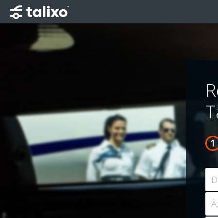
R
T
D
À: