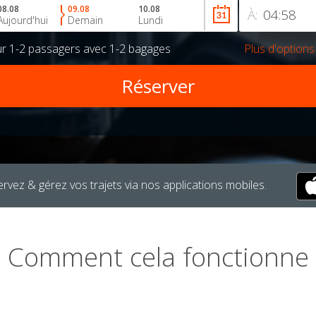
08.08
09.08
10.08
À:
Aujourd'hui
Demain
Lundi
ur
1-2 passagers
avec
1-2 bagages
Plus d'options
rvez & gérez vos trajets via nos applications mobiles.
Comment cela fonctionne