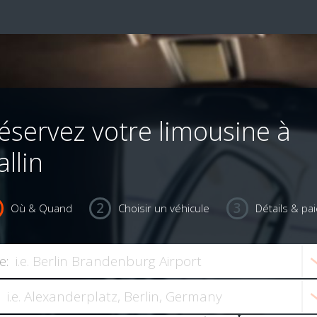
éservez votre limousine à
allin
Où & Quand
Choisir un véhicule
Détails & pa
e: