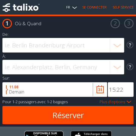
FR
SE CONNECTER
SELF SERVICE
Où & Quand
De:
À:
Sur:
11.08
Demain
Pour
1-2 passagers
avec
1-2 bagages
Plus d'options