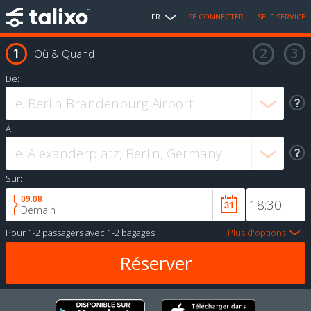
FR
SE CONNECTER
SELF SERVICE
Où & Quand
De:
À:
Sur:
09.08
Demain
Pour
1-2 passagers
avec
1-2 bagages
Plus d'options