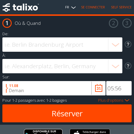
FR
SE CONNECTER
SELF SERVICE
Où & Quand
De:
À:
Sur:
11.08
Demain
Pour
1-2 passagers
avec
1-2 bagages
Plus d'options