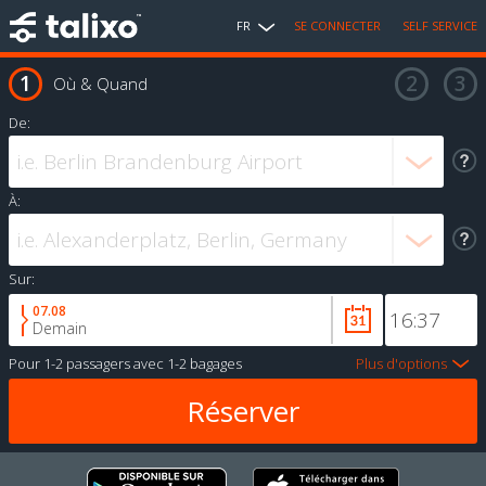
FR
SE CONNECTER
SELF SERVICE
Où & Quand
De:
À:
Sur:
07.08
Demain
Pour
1-2 passagers
avec
1-2 bagages
Plus d'options