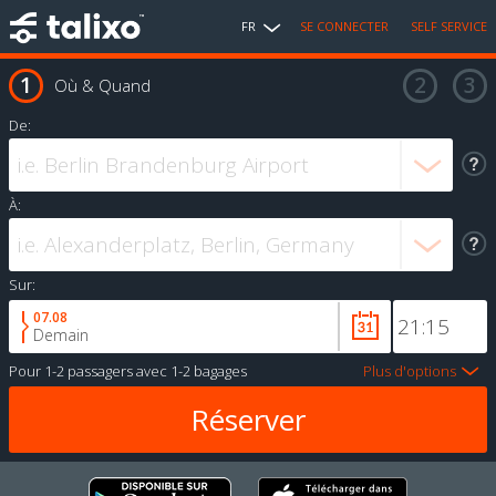
FR
SE CONNECTER
SELF SERVICE
Où & Quand
De:
À:
Sur:
07.08
Demain
Pour
1-2 passagers
avec
1-2 bagages
Plus d'options