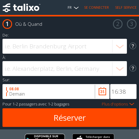
FR
SE CONNECTER
SELF SERVICE
Où & Quand
De:
À:
Sur:
08.08
Demain
Pour
1-2 passagers
avec
1-2 bagages
Plus d'options