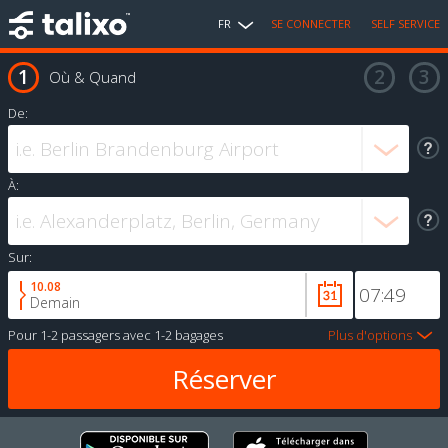
FR
SE CONNECTER
SELF SERVICE
Où & Quand
De:
À:
Sur:
10.08
Demain
Pour
1-2 passagers
avec
1-2 bagages
Plus d'options