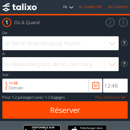
FR
SE CONNECTER
SELF SERVICE
Où & Quand
De:
À:
Sur:
11.08
Demain
Pour
1-2 passagers
avec
1-2 bagages
Plus d'options