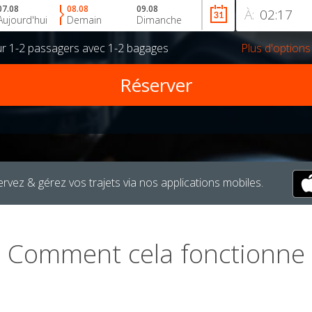
07.08
08.08
09.08
À:
Aujourd'hui
Demain
Dimanche
ur
1-2 passagers
avec
1-2 bagages
Plus d'options
rvez & gérez vos trajets via nos applications mobiles.
Comment cela fonctionne