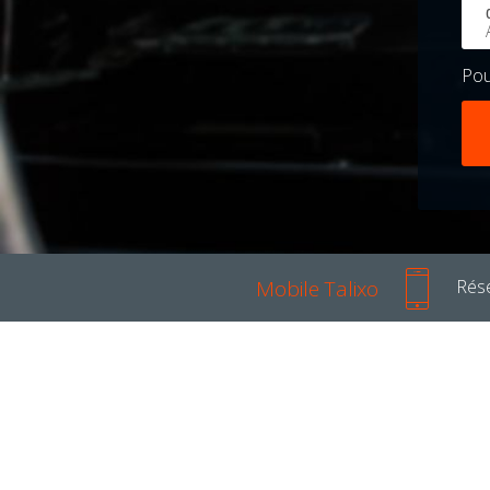
Po
Mobile Talixo
Rése