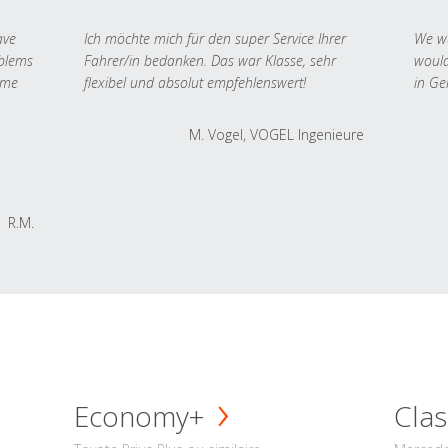
ave
Ich möchte mich für den super Service Ihrer
We we
oblems
Fahrer/in bedanken. Das war Klasse, sehr
would
 me
flexibel und absolut empfehlenswert!
in Ge
M. Vogel, VOGEL Ingenieure
R.M.
Economy+
Clas