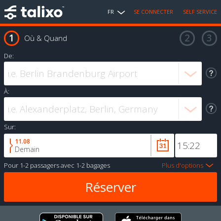
FR
SE CONNECTER
SELF SERVICE
Où & Quand
De:
À:
Sur:
11.08
Demain
Pour
1-2 passagers
avec
1-2 bagages
Plus d'options