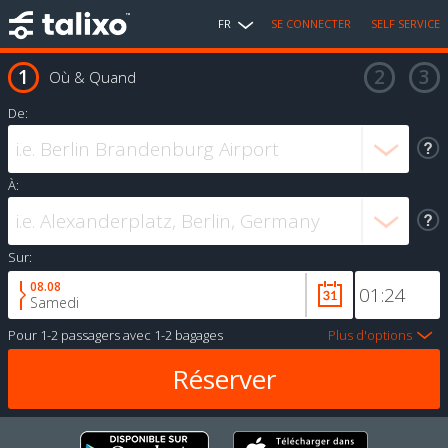
FR
SE CONNECTER
SELF SERVICE
Où & Quand
De:
À:
Sur:
08.08
Samedi
Pour
1-2 passagers
avec
1-2 bagages
Plus d'options