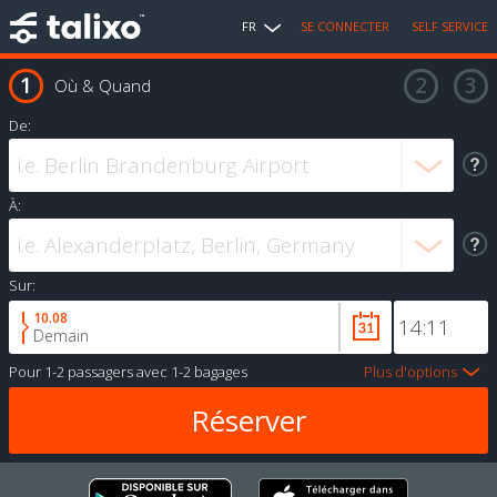
FR
SE CONNECTER
SELF SERVICE
Où & Quand
De:
À:
Sur:
10.08
Demain
Pour
1-2 passagers
avec
1-2 bagages
Plus d'options