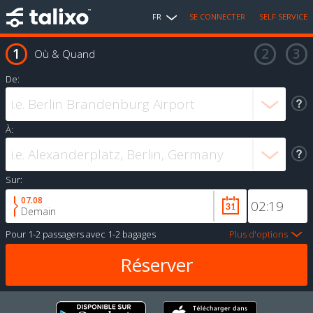
FR
SE CONNECTER
SELF SERVICE
Où & Quand
De:
À:
Sur:
07.08
Demain
Pour
1-2 passagers
avec
1-2 bagages
Plus d'options