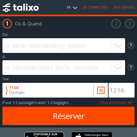
FR
SE CONNECTER
SELF SERVICE
Où & Quand
De:
À:
Sur:
11.08
Demain
Pour
1-2 passagers
avec
1-2 bagages
Plus d'options