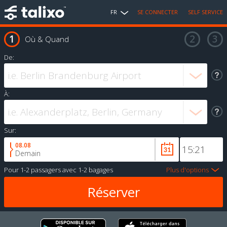
FR
SE CONNECTER
SELF SERVICE
Où & Quand
De:
À:
Sur:
08.08
Demain
Pour
1-2 passagers
avec
1-2 bagages
Plus d'options