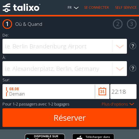
FR
SE CONNECTER
SELF SERVICE
Où & Quand
De:
À:
Sur:
08.08
Demain
Pour
1-2 passagers
avec
1-2 bagages
Plus d'options