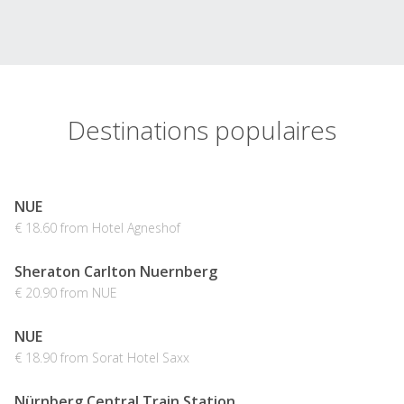
Destinations populaires
NUE
€ 18.60 from Hotel Agneshof
Sheraton Carlton Nuernberg
€ 20.90 from NUE
NUE
€ 18.90 from Sorat Hotel Saxx
Nürnberg Central Train Station