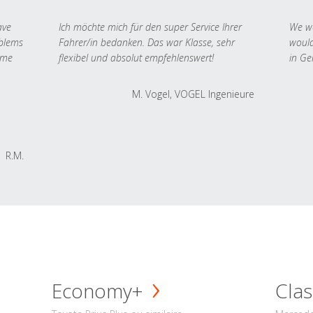
ave
Ich möchte mich für den super Service Ihrer
We we
oblems
Fahrer/in bedanken. Das war Klasse, sehr
would
 me
flexibel und absolut empfehlenswert!
in Ge
M. Vogel, VOGEL Ingenieure
R.M.
Economy+
Clas