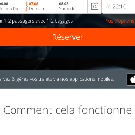
06.08
07.08
08.08
À:
Aujourd'hui
Demain
Samedi
ur
1-2 passagers
avec
1-2 bagages
Plus d'options
rvez & gérez vos trajets via nos applications mobiles.
Comment cela fonctionne