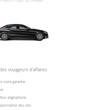
s-Benz E-Class ou similaire
 des voyageurs d'affaires
re noire garantie
ixe
feur anglophone
 automatisé des vols