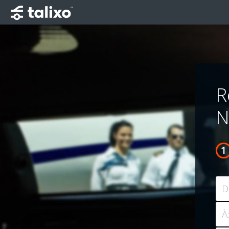
R
N
D
À: