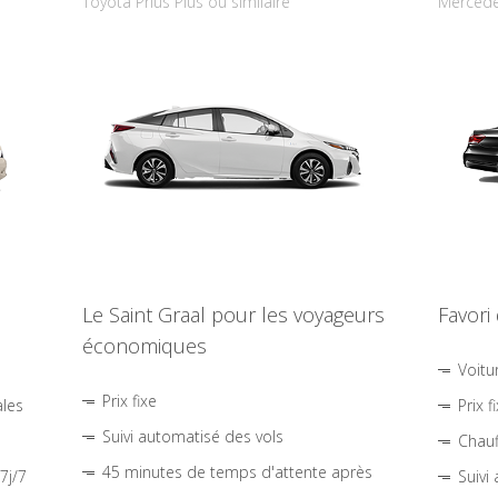
Toyota Prius Plus ou similaire
Mercede
Le Saint Graal pour les voyageurs
Favori
économiques
Voitu
Prix fixe
ales
Prix f
Suivi automatisé des vols
Chauf
45 minutes de temps d'attente après
7j/7
Suivi