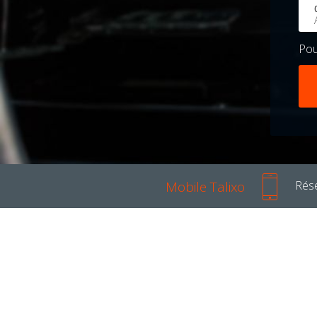
Po
Mobile Talixo
Rése