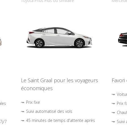
Toyota Prius Plus ou similaire
Mercede
Le Saint Graal pour les voyageurs
Favori
économiques
Voitu
Prix fixe
ales
Prix f
Suivi automatisé des vols
Chauf
45 minutes de temps d'attente après
7j/7
Suivi