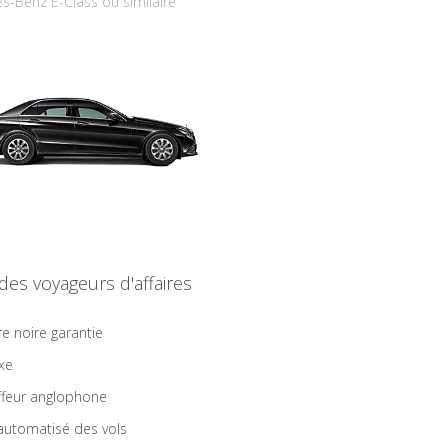
s-Benz E-Class ou similaire
 des voyageurs d'affaires
re noire garantie
ixe
feur anglophone
 automatisé des vols