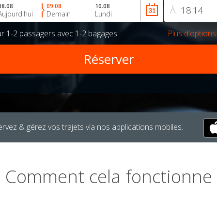
08.08
09.08
10.08
À:
Aujourd'hui
Demain
Lundi
ur
1-2 passagers
avec
1-2 bagages
Plus d'options
rvez & gérez vos trajets via nos applications mobiles.
Comment cela fonctionne