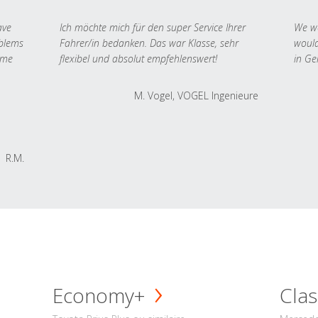
ave
Ich möchte mich für den super Service Ihrer
We we
oblems
Fahrer/in bedanken. Das war Klasse, sehr
would
 me
flexibel und absolut empfehlenswert!
in Ge
M. Vogel, VOGEL Ingenieure
R.M.
Economy+
Clas