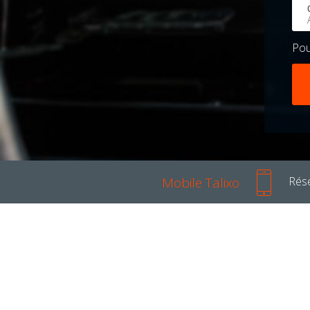
Po
Mobile Talixo
Rése