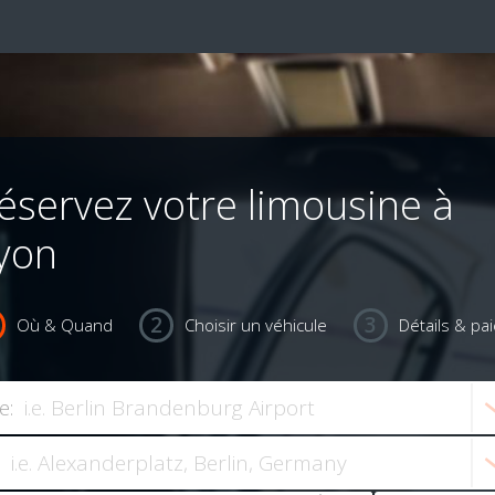
éservez votre limousine à
yon
Où & Quand
Choisir un véhicule
Détails & pa
e: