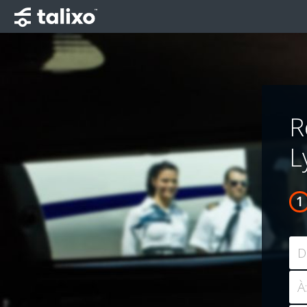
R
L
D
À: