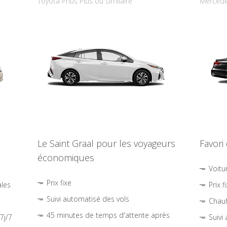
Toyota Prius Plus ou similaire
Mercede
Le Saint Graal pour les voyageurs
Favori
économiques
Voitu
Prix fixe
ales
Prix f
Suivi automatisé des vols
Chauf
45 minutes de temps d'attente après
7j/7
Suivi