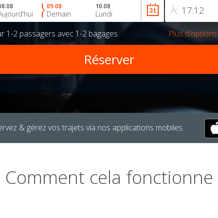
08.08
09.08
10.08
À:
Aujourd'hui
Demain
Lundi
ur
1-2 passagers
avec
1-2 bagages
Plus d'options
rvez & gérez vos trajets via nos applications mobiles.
Comment cela fonctionne