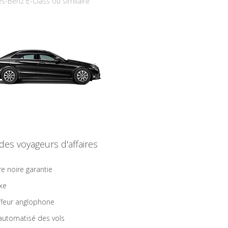
s-Benz E-Class ou similaire
 des voyageurs d'affaires
re noire garantie
ixe
feur anglophone
 automatisé des vols