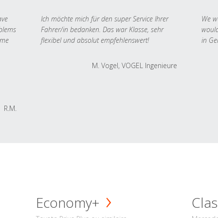
ave
Ich möchte mich für den super Service Ihrer
We we
oblems
Fahrer/in bedanken. Das war Klasse, sehr
would
 me
flexibel und absolut empfehlenswert!
in Ge
M. Vogel, VOGEL Ingenieure
R.M.
Economy+
Clas