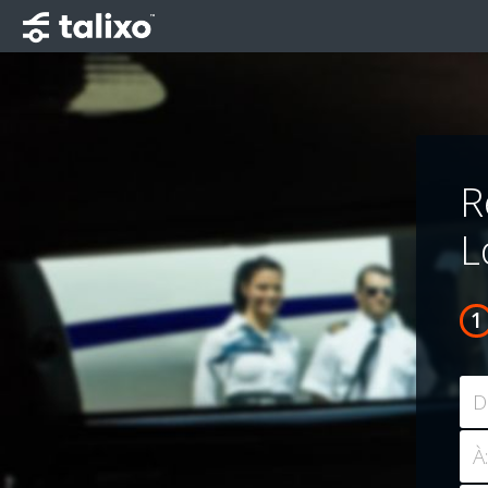
R
L
D
À: