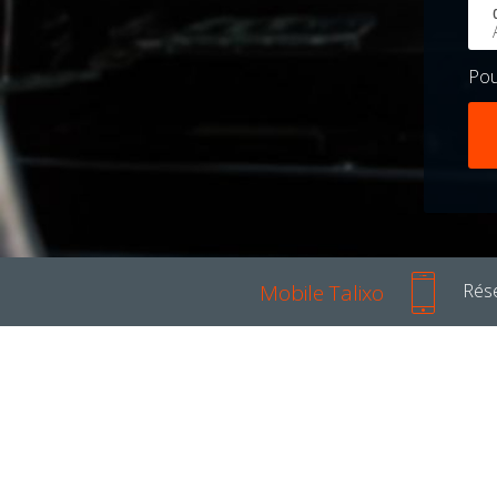
Po
Mobile Talixo
Rése