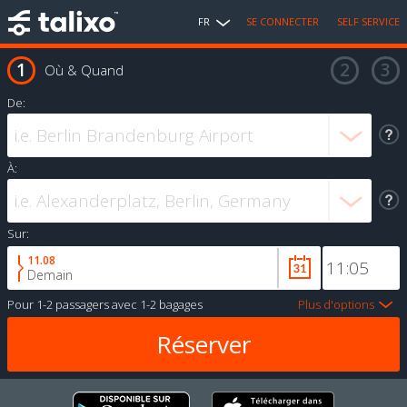
FR
SE CONNECTER
SELF SERVICE
Où & Quand
De:
À:
Sur:
11.08
Demain
Pour
1-2 passagers
avec
1-2 bagages
Plus d'options