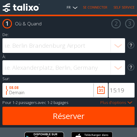
FR
SE CONNECTER
SELF SERVICE
Où & Quand
De:
À:
Sur:
08.08
Demain
Pour
1-2 passagers
avec
1-2 bagages
Plus d'options