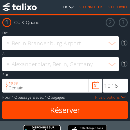
FR
SE CONNECTER
SELF SERVICE
Où & Quand
De:
À:
Sur:
10.08
Demain
Pour
1-2 passagers
avec
1-2 bagages
Plus d'options