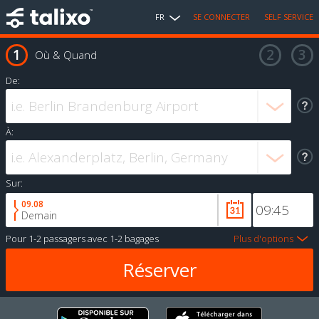
FR
SE CONNECTER
SELF SERVICE
Où & Quand
De:
À:
Sur:
09.08
Demain
Pour
1-2 passagers
avec
1-2 bagages
Plus d'options