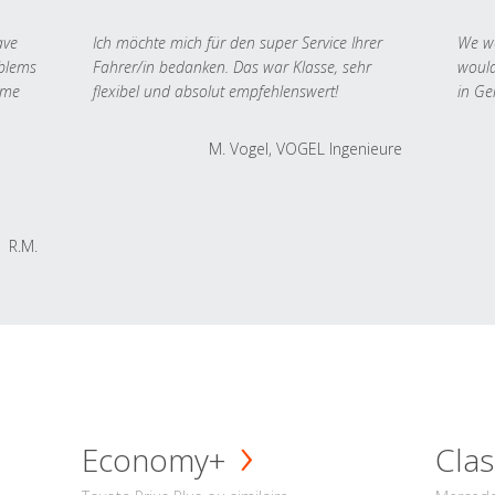
ave
Ich möchte mich für den super Service Ihrer
We we
oblems
Fahrer/in bedanken. Das war Klasse, sehr
would
 me
flexibel und absolut empfehlenswert!
in Ge
M. Vogel, VOGEL Ingenieure
R.M.
Economy+
Clas