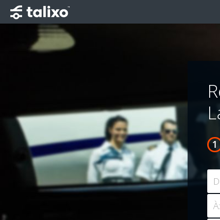
R
L
D
À: