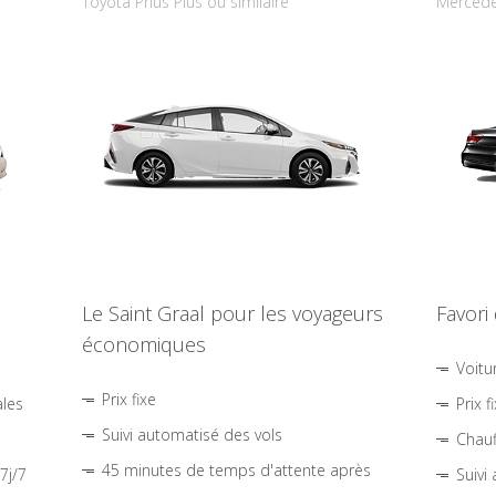
Toyota Prius Plus ou similaire
Mercede
Le Saint Graal pour les voyageurs
Favori
économiques
Voitu
Prix fixe
ales
Prix f
Suivi automatisé des vols
Chauf
45 minutes de temps d'attente après
7j/7
Suivi