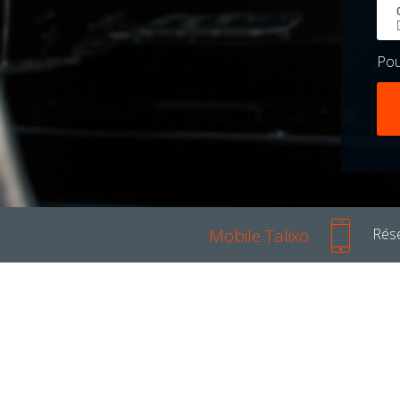
Po
Mobile Talixo
Rése