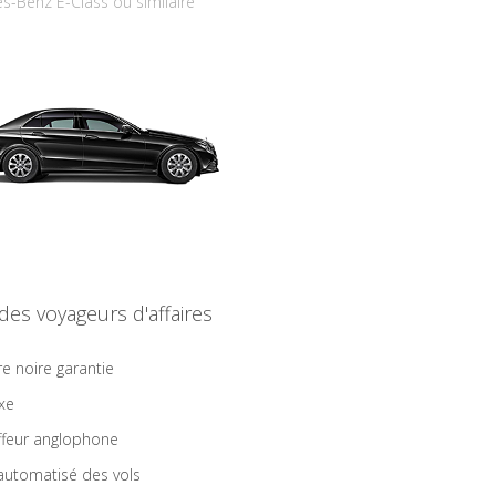
s-Benz E-Class ou similaire
 des voyageurs d'affaires
re noire garantie
ixe
feur anglophone
 automatisé des vols