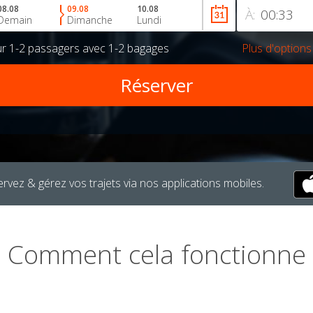
08.08
09.08
10.08
À:
Demain
Dimanche
Lundi
ur
1-2 passagers
avec
1-2 bagages
Plus d'options
rvez & gérez vos trajets via nos applications mobiles.
Comment cela fonctionne