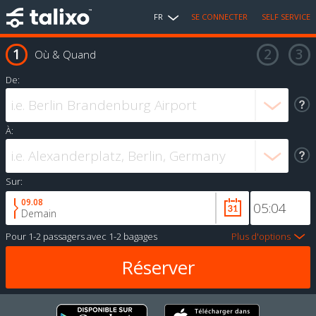
FR
SE CONNECTER
SELF SERVICE
Où & Quand
De:
À:
Sur:
09.08
Demain
Pour
1-2 passagers
avec
1-2 bagages
Plus d'options