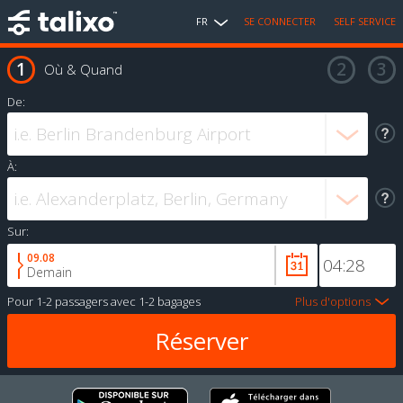
FR
SE CONNECTER
SELF SERVICE
Où & Quand
De:
À:
Sur:
09.08
Demain
Pour
1-2 passagers
avec
1-2 bagages
Plus d'options