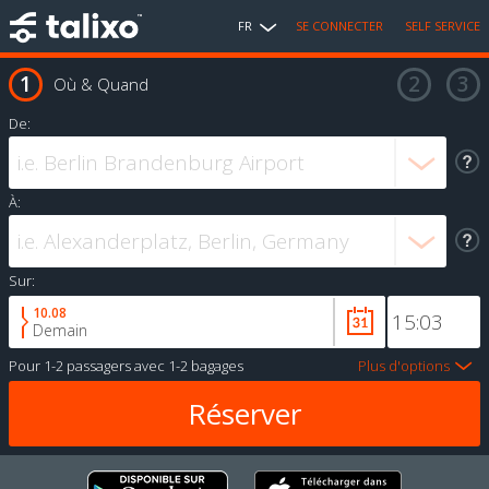
FR
SE CONNECTER
SELF SERVICE
Où & Quand
De:
À:
Sur:
10.08
Demain
Pour
1-2 passagers
avec
1-2 bagages
Plus d'options