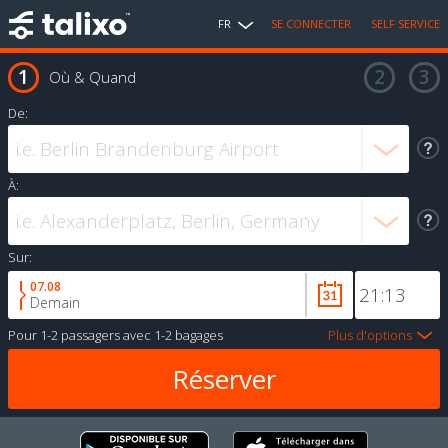
FR
SE CONNECTER
SELF SERVICE
Où & Quand
De:
À:
Sur:
07.08
Demain
Pour
1-2 passagers
avec
1-2 bagages
Plus d'options