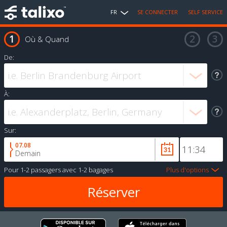
FR
SE CONNECTER
SELF SERVICE
Où & Quand
De:
À:
Sur:
07.08
Demain
Pour
1-2 passagers
avec
1-2 bagages
Plus d'options