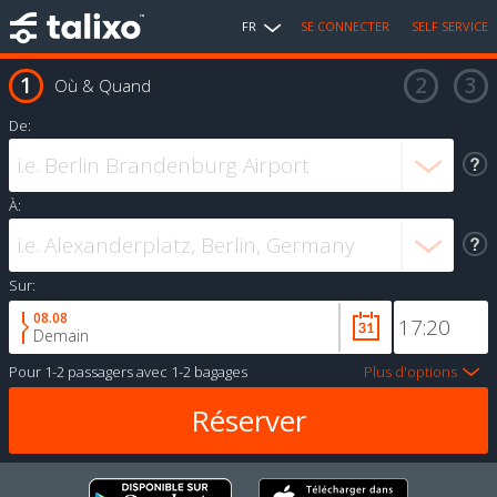
FR
SE CONNECTER
SELF SERVICE
Où & Quand
De:
À:
Sur:
08.08
Demain
Pour
1-2 passagers
avec
1-2 bagages
Plus d'options