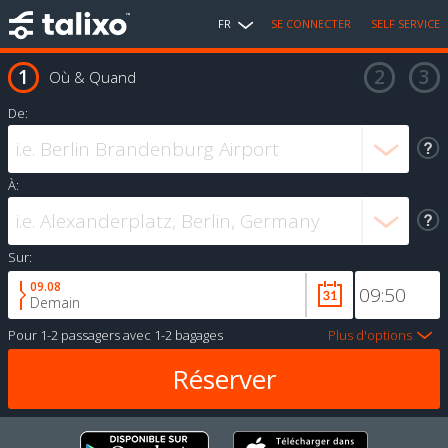
FR
SE CONNECTER
SELF SERVICE
Où & Quand
De:
À:
Sur:
09.08
Demain
Pour
1-2 passagers
avec
1-2 bagages
Plus d'options