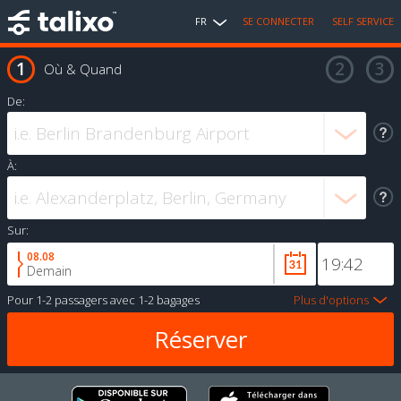
FR
SE CONNECTER
SELF SERVICE
Où & Quand
De:
À:
Sur:
08.08
Demain
Pour
1-2 passagers
avec
1-2 bagages
Plus d'options