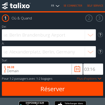
FR
SE CONNECTER
SELF SERVICE
Où & Quand
De:
À:
Sur:
08.08
Demain
Pour
1-2 passagers
avec
1-2 bagages
Plus d'options