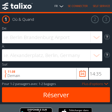
FR
SE CONNECTER
SELF SERVICE
Où & Quand
De:
À:
Sur:
11.08
Demain
Pour
1-2 passagers
avec
1-2 bagages
Plus d'options