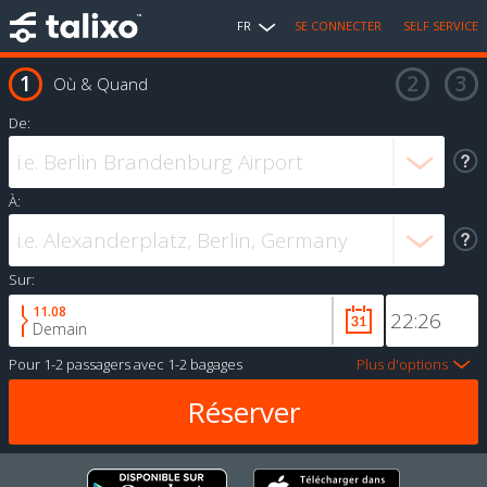
FR
SE CONNECTER
SELF SERVICE
Où & Quand
De:
À:
Sur:
11.08
Demain
Pour
1-2 passagers
avec
1-2 bagages
Plus d'options