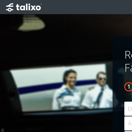
R
F
D
À: