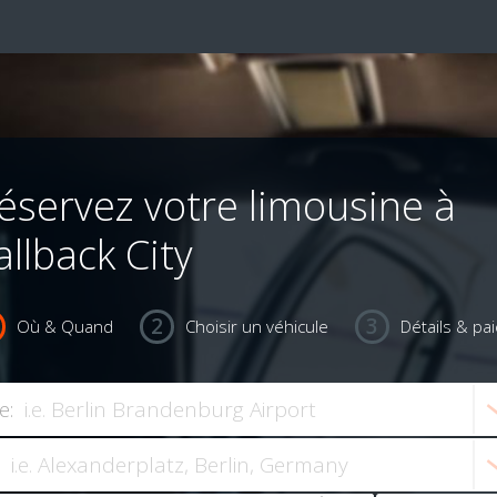
éservez votre limousine à
allback City
Où & Quand
Choisir un véhicule
Détails & pa
e: