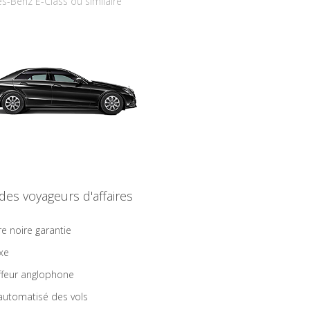
s-Benz E-Class ou similaire
 des voyageurs d'affaires
re noire garantie
ixe
feur anglophone
 automatisé des vols