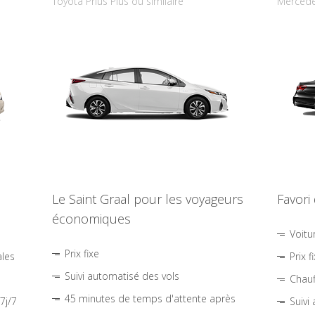
Toyota Prius Plus ou similaire
Mercede
Le Saint Graal pour les voyageurs
Favori
économiques
Voitu
Prix fixe
ales
Prix f
Suivi automatisé des vols
Chauf
45 minutes de temps d'attente après
7j/7
Suivi