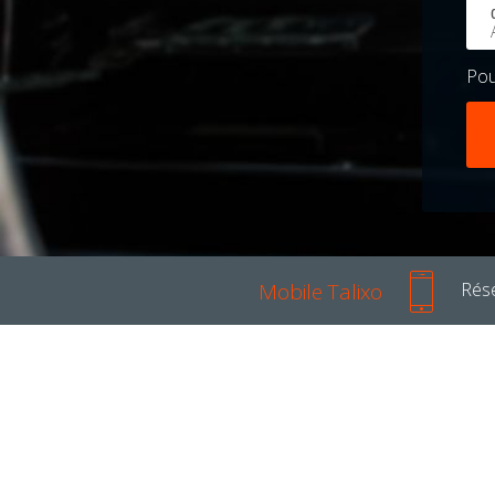
Po
Mobile Talixo
Rése