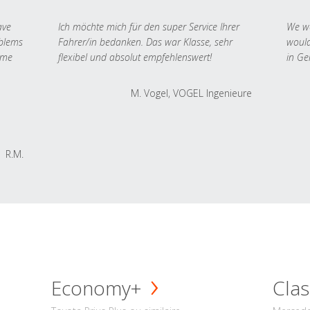
ave
Ich möchte mich für den super Service Ihrer
We we
oblems
Fahrer/in bedanken. Das war Klasse, sehr
would
 me
flexibel und absolut empfehlenswert!
in Ge
M. Vogel, VOGEL Ingenieure
R.M.
Economy+
Clas