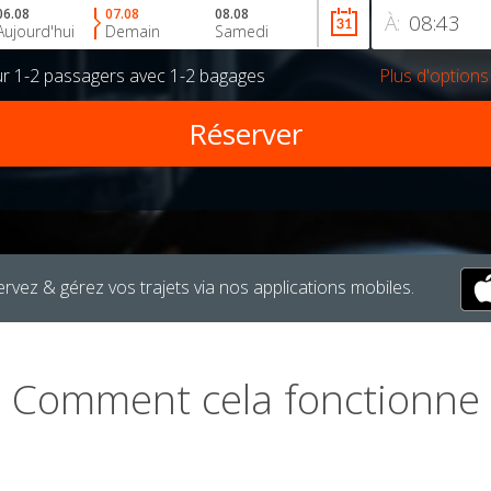
06.08
07.08
08.08
À:
Aujourd'hui
Demain
Samedi
ur
1-2 passagers
avec
1-2 bagages
Plus d'options
rvez & gérez vos trajets via nos applications mobiles.
Comment cela fonctionne