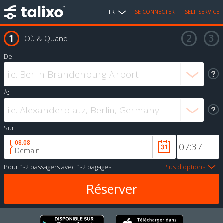
FR
SE CONNECTER
SELF SERVICE
Où & Quand
De:
À:
Sur:
08.08
Demain
Pour
1-2 passagers
avec
1-2 bagages
Plus d'options