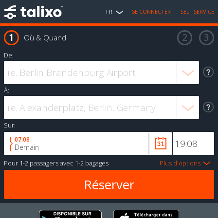
FR
SE CONNECTER
SELF SERVICE
Où & Quand
De:
À:
Sur:
07.08
Demain
Pour
1-2 passagers
avec
1-2 bagages
Plus d'options