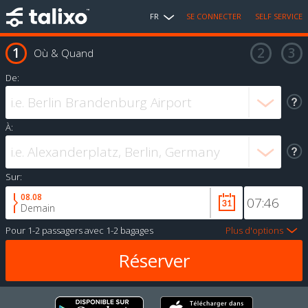
FR
SE CONNECTER
SELF SERVICE
Où & Quand
De:
À:
Sur:
08.08
Demain
Pour
1-2 passagers
avec
1-2 bagages
Plus d'options