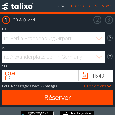
FR
SE CONNECTER
SELF SERVICE
Où & Quand
De:
À:
Sur:
09.08
Demain
Pour
1-2 passagers
avec
1-2 bagages
Plus d'options