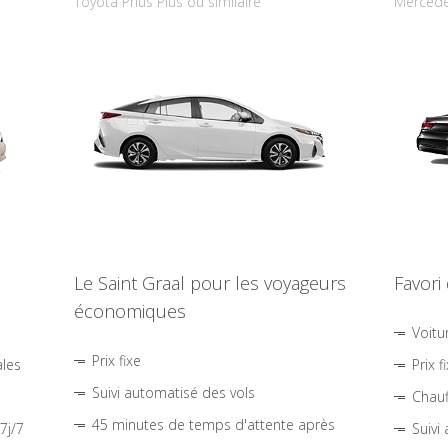
Toyota Prius Plus ou similaire
Mercede
Le Saint Graal pour les voyageurs
Favori
économiques
Voitu
Prix fixe
ales
Prix f
Suivi automatisé des vols
Chauf
45 minutes de temps d'attente après
7j/7
Suivi