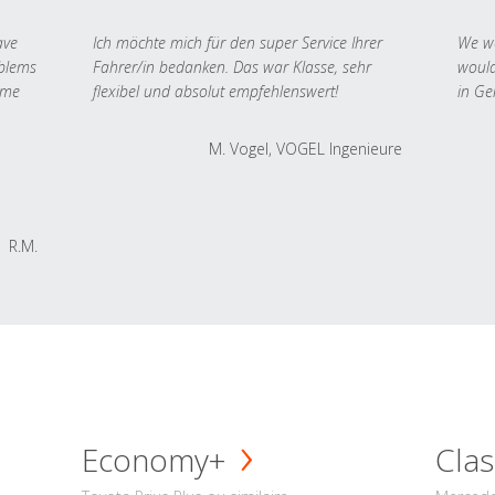
ave
Ich möchte mich für den super Service Ihrer
We we
oblems
Fahrer/in bedanken. Das war Klasse, sehr
would
 me
flexibel und absolut empfehlenswert!
in Ge
M. Vogel, VOGEL Ingenieure
R.M.
Economy+
Clas