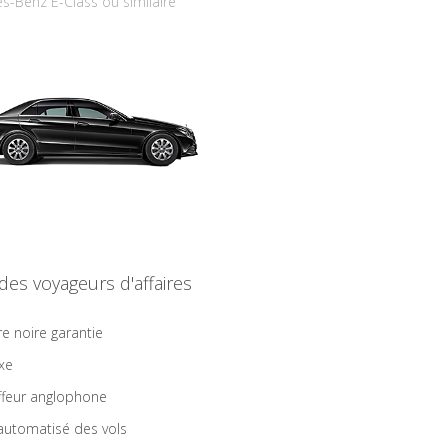
s-Benz E-Class ou similaire
 des voyageurs d'affaires
re noire garantie
ixe
feur anglophone
 automatisé des vols