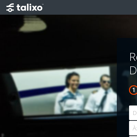
R
D
D
À: