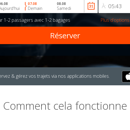
06.08
07.08
08.08
À:
Aujourd'hui
Demain
Samedi
ur
1-2 passagers
avec
1-2 bagages
Plus d'options
rvez & gérez vos trajets via nos applications mobiles.
Comment cela fonctionne