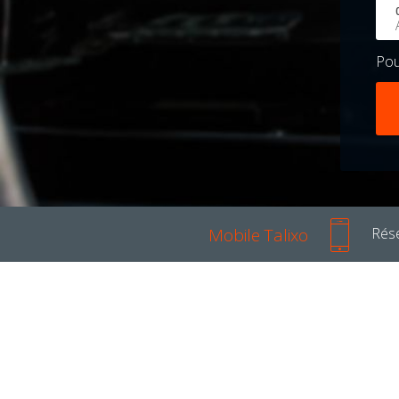
Po
Mobile Talixo
Rése