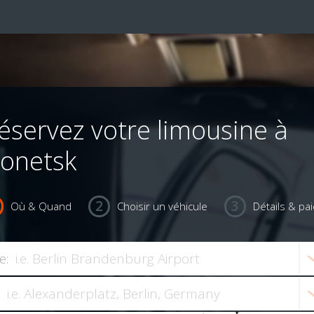
éservez votre limousine à
onetsk
Où & Quand
Choisir un véhicule
Détails & pa
e: